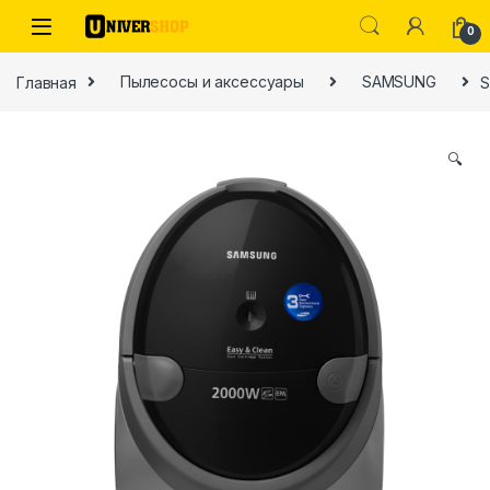
Skip to navigation
Skip to content
0
Главная
Пылесосы и аксессуары
SAMSUNG
S
🔍
ы