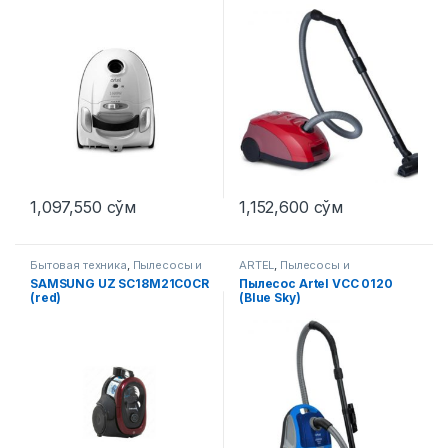
1,097,550
сўм
1,152,600
сўм
Бытовая техника
,
Пылесосы и
ARTEL
,
Пылесосы и
аксессуары
аксессуары
SAMSUNG UZ SC18M21C0CR
Пылесос Artel VCC 0120
(red)
(Blue Sky)