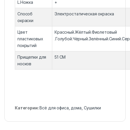
L.Ножка
+
Способ
Электростатическая окраска
окраски
Цвет
Крассный.Жёлтый.Фиолетовый
пластиковых
.Голубой.Чёрный.Зелённый.Синий.Се
покрытий
Прищепки для
51 CM
носков
Категории:
Всё для офиса, дома
,
Сушилки