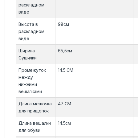
раскладном
виде
Высота в
98см
раскладном
виде
Ширина
65,5см
Сушилки
Промежуток
14.5 CM
между
нижними
вешалками
Длина мешочка
47 CM
для прищепок
Длина вешалки
14.5см
для обуви