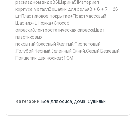
раскладном виде86Ширина51Материал
корпуса металлВешалки для белья8 + 8 + 7 = 28
штПластиковое покрытие+Прастмассовый
Шарнир+L.Ножка+Способ
окраскиЭлектростатическая окраскаЦвет
пластиковых
покрытийКрассный.Жёлтый.Фиолетовый
.Голубой.Чёрный.Зелённый.Синий.Серый.Бежевый
Прищепки для носков51 CM
Категории:
Всё для офиса, дома
,
Сушилки