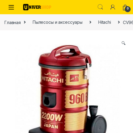
Skip to navigation
Skip to content
0
Главная
Пылесосы и аксессуары
Hitachi
CV9
🔍
ы