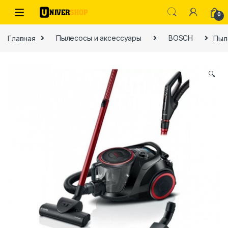
Skip to navigation
Skip to content
0
Главная
Пылесосы и аксессуары
BOSCH
Пыл
🔍
ы