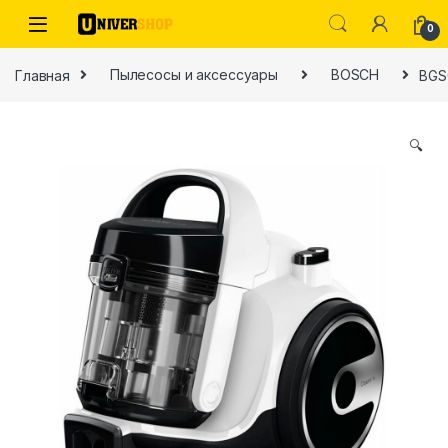
Skip to navigation
Skip to content
0
Главная
Пылесосы и аксессуары
BOSCH
BG
🔍
ы