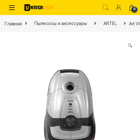
Skip to navigation
Skip to content
0
Главная
Пылесосы и аксессуары
ARTEL
Art 
🔍
ы