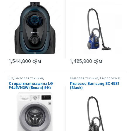
1,544,800
сўм
1,485,900
сўм
LG
,
Бытовая техника
,
Бытовая техника
,
Пылесосы и
Стиральные машины
аксессуары
Стиральная машина LG
Пылесос Samsung SC 4581
F4J5VN3W (Белая) 9 Кг
(Black)