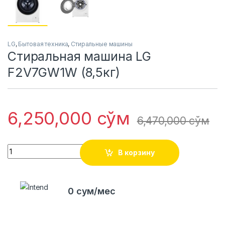
LG
,
Бытовая техника
,
Стиральные машины
Стиральная машина LG
F2V7GW1W (8,5кг)
6,250,000
сўм
6,470,000
сўм
Quantity
В корзину
0 сум/мес