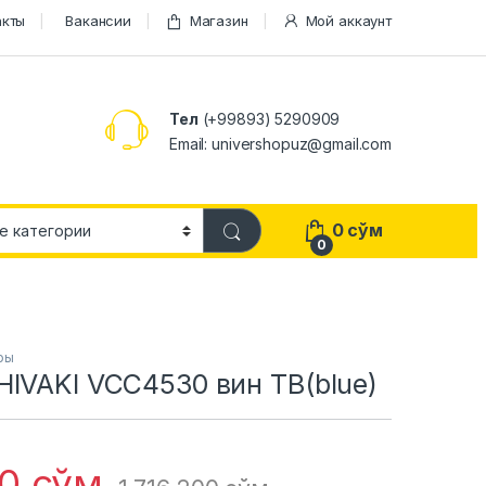
акты
Вакансии
Магазин
Мой аккаунт
Тел
(+99893) 5290909
Email: univershopuz@gmail.com
0
сўм
0
ры
IVAKI VCC4530 вин ТВ(blue)
00
сўм