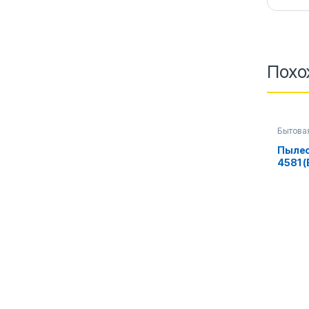
Похо
Бытова
аксесс
Пылес
4581 (