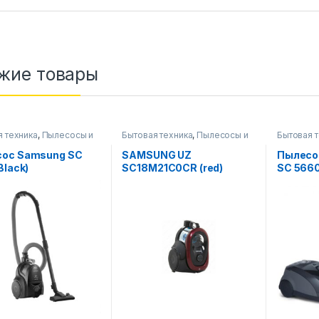
жие товары
я техника
,
Пылесосы и
Бытовая техника
,
Пылесосы и
Бытовая 
уары
аксессуары
аксессуа
ос Samsung SC
SAMSUNG UZ
Пылесо
Black)
SC18M21C0CR (red)
SC 5660