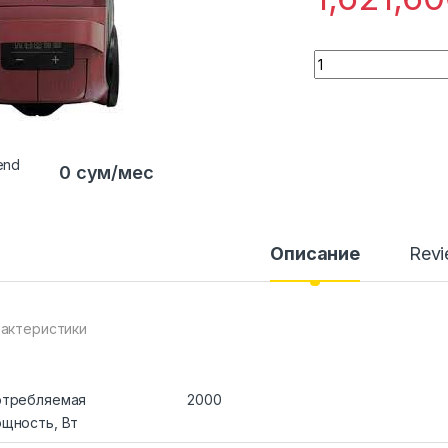
Quantity
0 сум/мес
Описание
Rev
актеристики
отребляемая
2000
щность, Вт