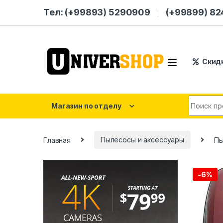
Skip to navigation
Skip to content
Тел: (+99893) 5290909
(+99899) 8
Скид
Search for
Магазин по отделу
Главная
Пылесосы и аксессуары
Пы
-
6%