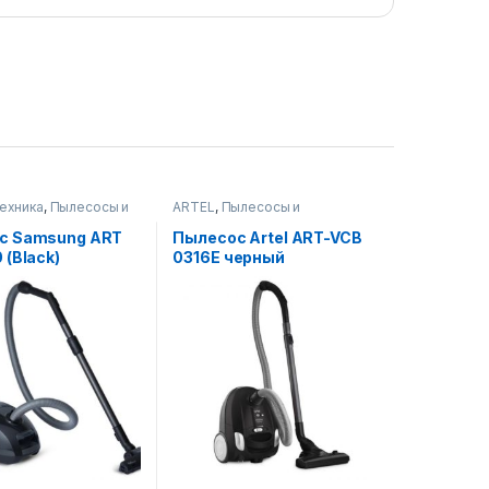
техника
,
Пылесосы и
ARTEL
,
Пылесосы и
ры
аксессуары
с Samsung ART
Пылесос Artel ART-VCB
 (Black)
0316E черный