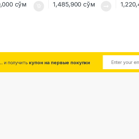
0,000
сўм
1,485,900
сўм
1,220
... и получить
купон на первые покупки