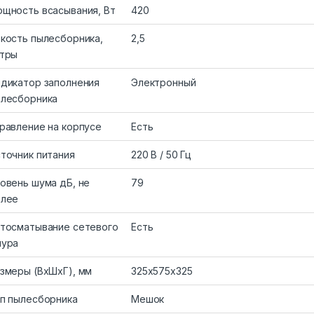
щность всасывания, Вт
420
кость пылесборника,
2,5
тры
дикатор заполнения
Электронный
лесборника
равление на корпусе
Есть
точник питания
220 B / 50 Гц
овень шума дБ, не
79
олее
тосматывание сетевого
Есть
нура
змеры (ВхШхГ), мм
325х575х325
п пылесборника
Мешок