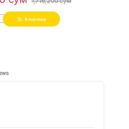
1,716,200
сўм
В корзину
iews