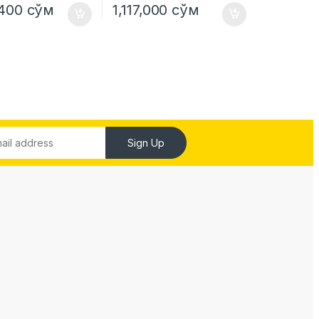
,400
сўм
1,117,000
сўм
Sign Up