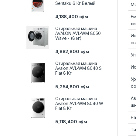
Sentaku 6 Кг Белый
Мо
4,188,400
сўм
Ем
ли
Стиральная машина
AVALON AVL-WM 8050
Ин
Wave - (8 кг)
пы
4,882,800
сўм
Уп
Стиральная машина
Ис
Avalon AVL-WM 8040 S
Flat 8 Кг
Ур
б
5,254,800
сўм
Ав
Стиральная машина
Avalon AVL-WM 8040 W
ш
Flat 8 Кг
Ра
5,118,400
сўм
Ти