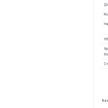
Дл
Ко
На
Уб
Ур
б
Ст
Ка