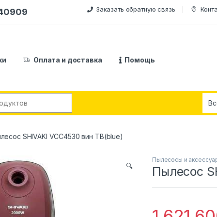
Заказать обратную связь
Конт
240909
ки
Оплата и доставка
Помощь
:
лесос SHIVAKI VCC4530 вин ТВ(blue)
Пылесосы и аксессуа
🔍
Пылесос SH
1,621,6