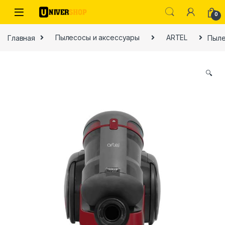
Skip to navigation
Skip to content
0
Главная
Пылесосы и аксессуары
ARTEL
Пыле
🔍
ы