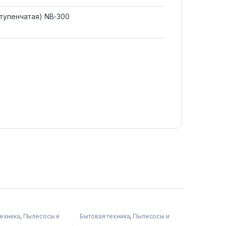
ступенчатая) NB-300
техника
,
Пылесосы и
Бытовая техника
,
Пылесосы и
ры
аксессуары