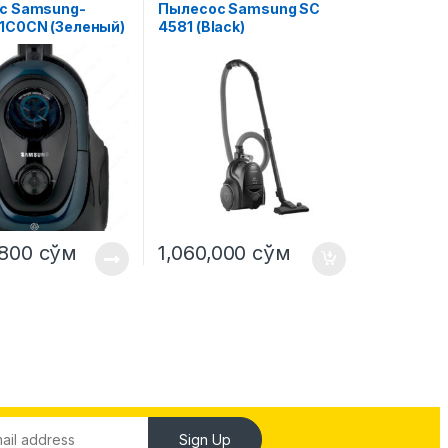
с Samsung-
Пылесос Samsung SC
1C0CN (Зеленый)
4581 (Black)
,800
сўм
1,060,000
сўм
Sign Up