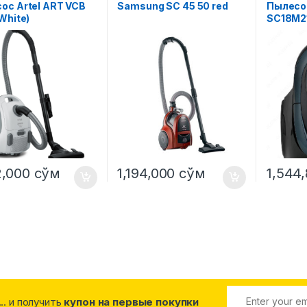
ос Artel ART VCB
Samsung SC 45 50 red
Пылесо
White)
SC18M2
2,000
сўм
1,194,000
сўм
1,544
... и получить
купон на первые покупки