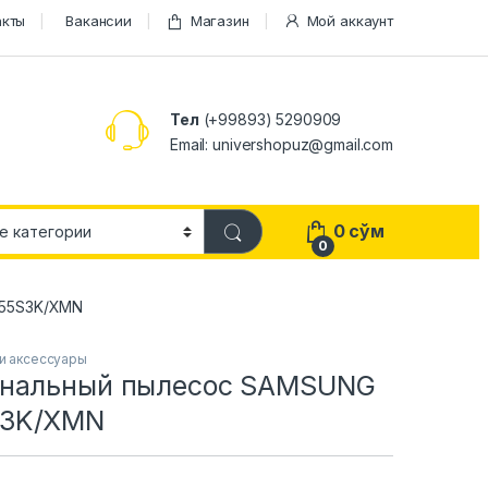
акты
Вакансии
Магазин
Мой аккаунт
Тел
(+99893) 5290909
Email: univershopuz@gmail.com
0
сўм
0
55S3K/XMN
и аксессуары
ональный пылесос SAMSUNG
3K/XMN