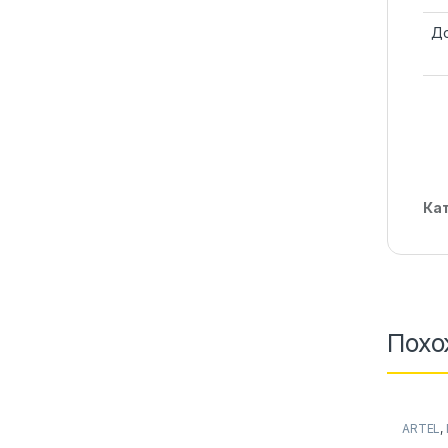
До
Ка
Похо
ARTEL
,
аксесс