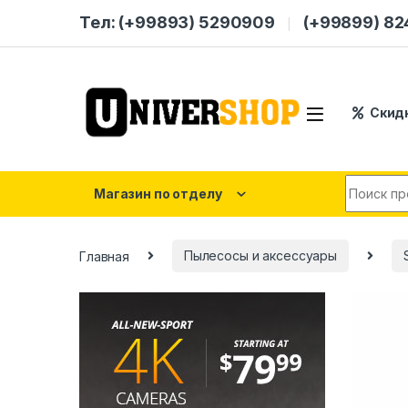
Skip to navigation
Skip to content
Тел: (+99893) 5290909
(+99899) 8
Скид
Search for
Магазин по отделу
Главная
Пылесосы и аксессуары