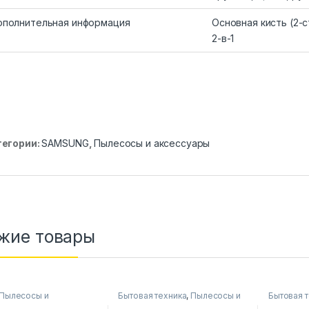
полнительная информация
Основная кисть (2-
2-в-1
тегории:
SAMSUNG
,
Пылесосы и аксессуары
жие товары
Пылесосы и
Бытовая техника
,
Пылесосы и
Бытовая 
уары
аксессуары
аксессуа