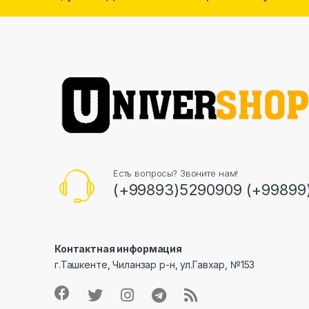
Есть вопросы? Звоните нам!
(+99893)5290909 (+99899
Контактная информация
г.Ташкенте, Чиланзар р-н, ул.Гавхар, №153