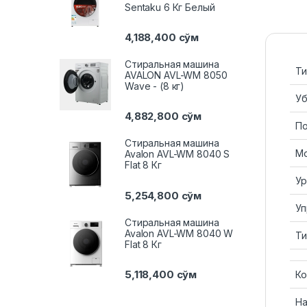
Sentaku 6 Кг Белый
4,188,400
сўм
Стиральная машина
Ти
AVALON AVL-WM 8050
Wave - (8 кг)
Уб
4,882,800
сўм
По
Стиральная машина
Мо
Avalon AVL-WM 8040 S
Flat 8 Кг
Ур
5,254,800
сўм
Уп
Стиральная машина
Avalon AVL-WM 8040 W
Ти
Flat 8 Кг
5,118,400
сўм
Ко
На