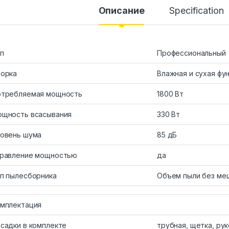
Описание
Specification
п
Профессиональный
орка
Влажная и сухая фу
требляемая мощность
1800 Вт
щность всасывания
330 Вт
овень шума
85 дБ
равление мощностью
да
п пылесборника
Объем пыли без мешк
мплектация
садки в комплекте
трубная, щетка, ру