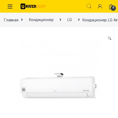
Skip to navigation
Skip to content
0
Главная
Кондиционер
LG
Кондиционер LG Air 
🔍
ы