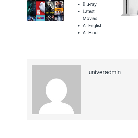
Blu-ray
Latest
Movies
All English
All Hindi
univeradmin