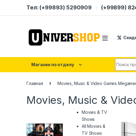
Skip to navigation
Skip to content
Тел: (+99893) 5290909
(+99899) 8
Скид
Search for
Магазин по отделу
Главная
Movies, Music & Video Games Megamen
Movies, Music & Vid
Movies & TV
Shows
All Movies &
TV Shows