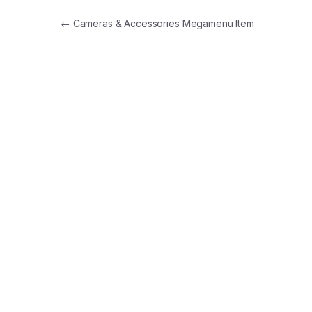
Навигация по записям
←
Cameras & Accessories Megamenu Item