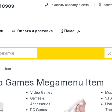
Заказать обратную связь
Конт
240909
ки
Оплата и доставка
Помощь
:
u Item
eo Games Megamenu Item
Video Games
Mus
Games &
5.1
Accessories
Ho
PC Games
The