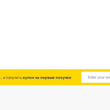
... и получить
купон на первые покупки