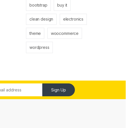
bootstrap
buy it
clean design
electronics
theme
woocommerce
wordpress
Sign Up