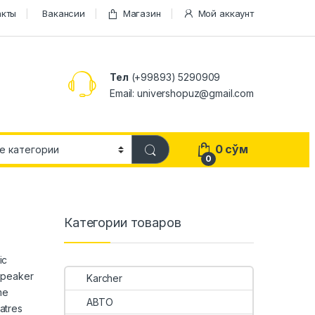
акты
Вакансии
Магазин
Мой аккаунт
Тел
(+99893) 5290909
Email: univershopuz@gmail.com
0
сўм
0
Категории товаров
ic
 Speaker
Karcher
me
АВТО
atres