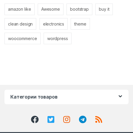
amazon like
Awesome
bootstrap
buy it
clean design
electronics
theme
woocommerce
wordpress
Категории товаров