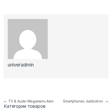
univeradmin
Навигация по записям
←
TV & Audio Megamenu Item
Smartphones Jumbotron
→
Категории товаров