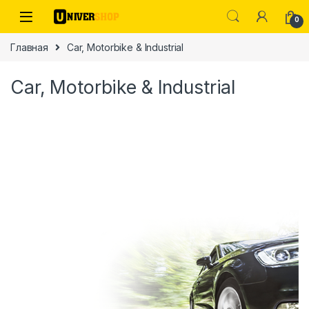
Skip to navigation
Skip to content
0
Главная
Car, Motorbike & Industrial
Car, Motorbike & Industrial
ы