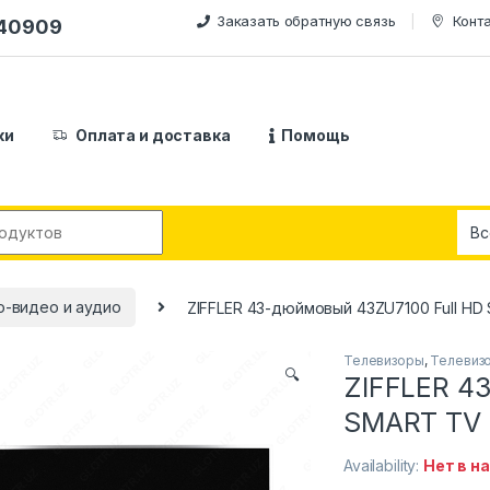
Заказать обратную связь
Конт
240909
ки
Оплата и доставка
Помощь
:
о-видео и аудио
ZIFFLER 43-дюймовый 43ZU7100 Full H
Телевизоры
,
Телевизо
🔍
ZIFFLER 4
SMART TV
Availability:
Нет в н