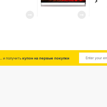
... и получить
купон на первые покупки