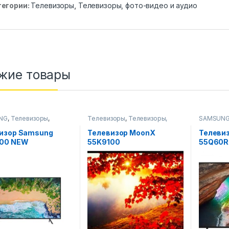
тегории:
Телевизоры
,
Телевизоры, фото-видео и аудио
жие товары
NG
,
Телевизоры
,
Телевизоры
,
Телевизоры,
SAMSUN
зоры, фото-видео и
фото-видео и аудио
Телевизо
аудио
изор Samsung
Телевизор MoonX
Телеви
100 NEW
55K9100
55Q60