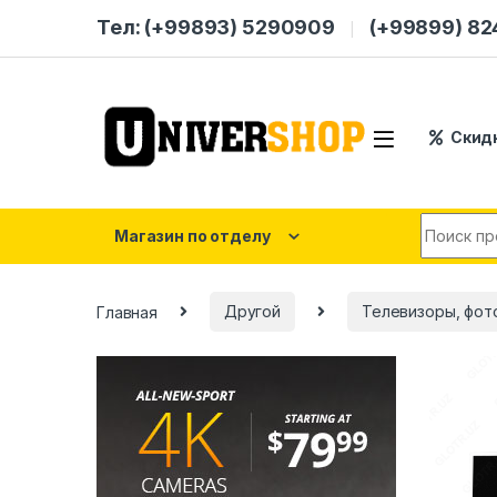
Skip to navigation
Skip to content
Тел: (+99893) 5290909
(+99899) 8
Скид
Search for
Магазин по отделу
Главная
Другой
Телевизоры, фот