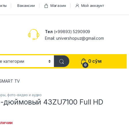
акты
Вакансии
Магазин
Мой аккаунт
Тел
(+99893) 5290909
Email: univershopuz@gmail.com
0
сўм
0
D SMART TV
ры, фото-видео и аудио
3-дюймовый 43ZU7100 Full HD
аличии