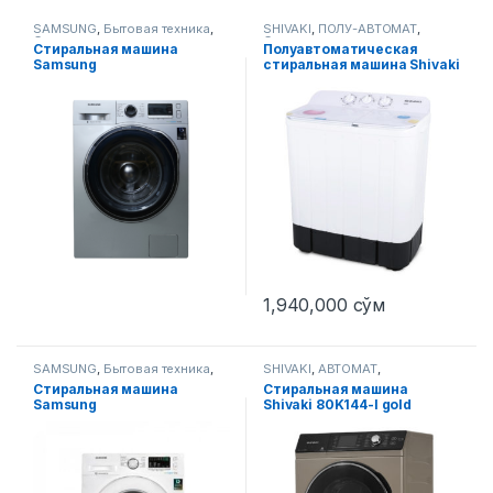
SAMSUNG
,
Бытовая техника
,
SHIVAKI
,
ПОЛУ-АВТОМАТ
,
Стиральные машины
Стиральные машины
Стиральная машина
Полуавтоматическая
Samsung
стиральная машина Shivaki
WW80J6210CSULD UZ
ART TG 60
1,940,000
сўм
SAMSUNG
,
Бытовая техника
,
SHIVAKI
,
АВТОМАТ
,
Стиральные машины
Стиральные машины
Стиральная машина
Стиральная машина
Samsung
Shivaki 80K144-I gold
WW60J4210JWULD белый