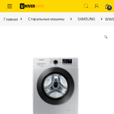
Skip to navigation
Skip to content
0
Главная
Стиральные машины
SAMSUNG
WW60
🔍
ы