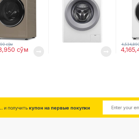
690
сўм
4,534,89
8,950
сўм
4,165
... и получить
купон на первые покупки