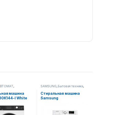
АВТОМАТ
,
SAMSUNG
,
Бытовая техника
,
ые машины
Стиральные машины
ьная машина
Стиральная машина
 80K144-I White
Samsung
WW60J4210JWULD
белый