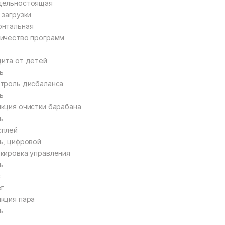
дельностоящая
 загрузки
нтальная
ичество программ
ита от детей
ь
троль дисбаланса
ь
кция очистки барабана
ь
сплей
ь, цифровой
кировка управления
ь
с
кг
кция пара
ь