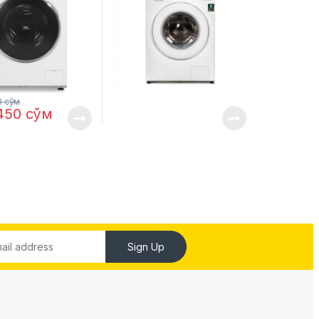
0
сўм
,450
сўм
Sign Up