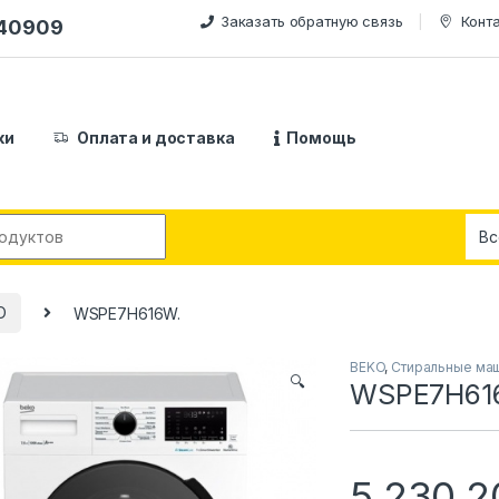
Заказать обратную связь
Конт
240909
ки
Оплата и доставка
Помощь
:
O
WSPE7H616W.
BEKO
,
Стиральные ма
🔍
WSPE7H61
5,230,