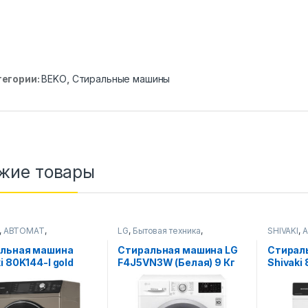
тегории:
BEKO
,
Стиральные машины
жие товары
,
АВТОМАТ
,
LG
,
Бытовая техника
,
SHIVAKI
,
ьные машины
Стиральные машины
Стиральн
льная машина
Стиральная машина LG
Стирал
i 80K144-I gold
F4J5VN3W (Белая) 9 Кг
Shivaki