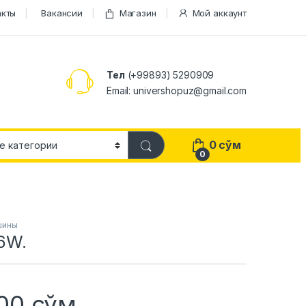
акты
Вакансии
Магазин
Мой аккаунт
Тел
(+99893) 5290909
Email: univershopuz@gmail.com
0
сўм
0
шины
6W.
200
сўм