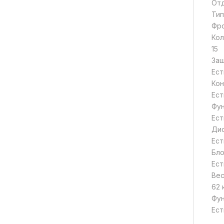
От
Тип
Фро
Кол
15
Защ
Ест
Кон
Ест
Фун
Ест
Ди
Ест
Бло
Ест
Ве
62 
Фун
Ест