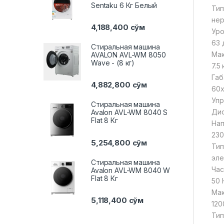
Sentaku 6 Кг Белый
Тип
не
4,188,400
сўм
Уро
63 
Стиральная машина
Мак
AVALON AVL-WM 8050
Wave - (8 кг)
7.5 
Габ
4,882,800
сўм
60x
Упр
Стиральная машина
Ди
Avalon AVL-WM 8040 S
Flat 8 Кг
Нап
230
5,254,800
сўм
Тип
эле
Стиральная машина
Час
Avalon AVL-WM 8040 W
Flat 8 Кг
50 
Мак
5,118,400
сўм
120
Тип