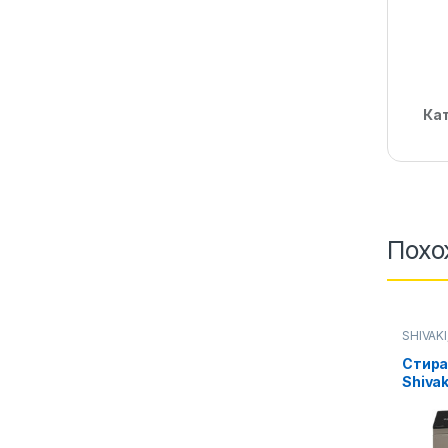
Ка
Похо
SHIVAKI
Стирал
Стира
Shivak