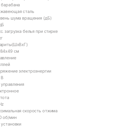
 барабана
ржавеющая сталь
вень шума вращения (дБ)
дБ
с. загрузка белья при стирке
кг
ариты(ШхВхГ)
84x49 см
авление
сплей
ряжение электроэнергии
 В
 управления
ктронное
тота
Hz
симальная скорость отжима
0 об/мин
 установки