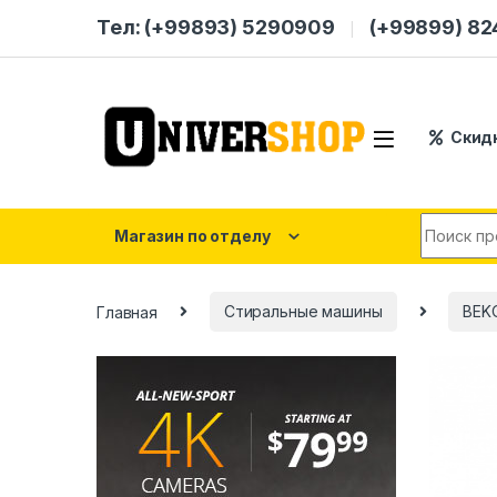
Skip to navigation
Skip to content
Тел: (+99893) 5290909
(+99899) 8
Скид
Search for
Магазин по отделу
Главная
Стиральные машины
BEK