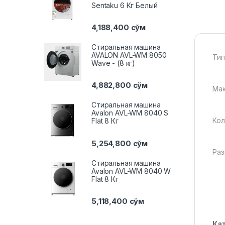
Sentaku 6 Кг Белый
4,188,400
сўм
Стиральная машина
AVALON AVL-WM 8050
Тип
Wave - (8 кг)
4,882,800
сўм
Мак
Стиральная машина
Avalon AVL-WM 8040 S
Кол
Flat 8 Кг
5,254,800
сўм
Раз
Стиральная машина
Avalon AVL-WM 8040 W
Flat 8 Кг
5,118,400
сўм
Ка