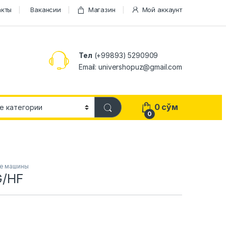
акты
Вакансии
Магазин
Мой аккаунт
Тел
(+99893) 5290909
Email: univershopuz@gmail.com
0
сўм
0
е машины
/HF