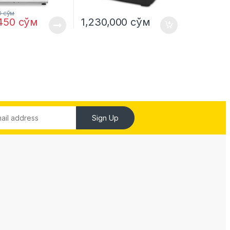
0
сўм
,450
сўм
1,230,000
сўм
Sign Up