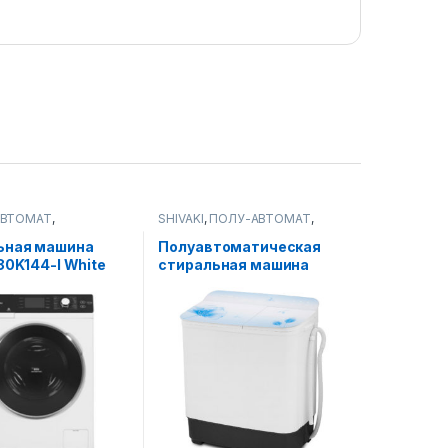
АВТОМАТ
,
SHIVAKI
,
ПОЛУ-АВТОМАТ
,
ые машины
Стиральные машины
ьная машина
Полуавтоматическая
 80K144-I White
стиральная машина
Shivaki TG 60F