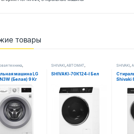
жие товары
овая техника
,
SHIVAKI
,
АВТОМАТ
,
SHIVAKI
,
ьные машины
Стиральные машины
Стиральн
льная машина LG
SHIVAKI-70К124-I Бел
Стирал
N3W (Белая) 9 Кг
Shivaki