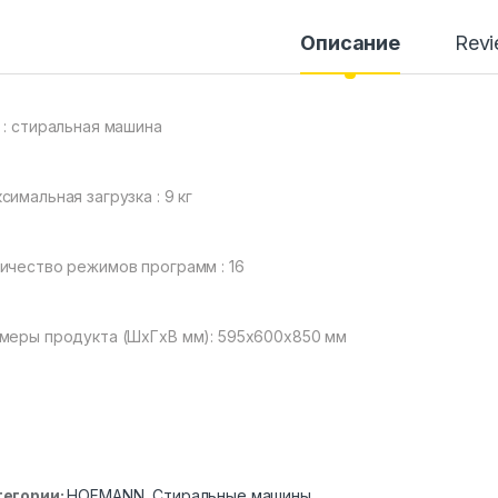
Описание
Rev
 : стиральная машина
симальная загрузка : 9 кг
ичество режимов программ : 16
меры продукта (ШxГxВ мм): 595x600x850 мм
тегории:
HOFMANN
,
Стиральные машины