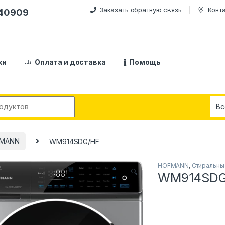
Заказать обратную связь
Конт
240909
ки
Оплата и доставка
Помощь
:
MANN
WM914SDG/HF
HOFMANN
,
Стиральны
🔍
WM914SDG