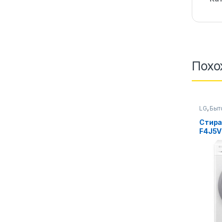
Похо
LG
,
Быт
Стирал
Стира
F4J5V