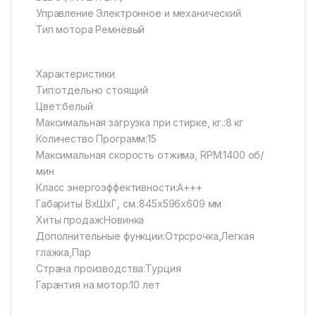
Управление Электронное и механический
Тип мотора Ремнёвый
Характеристики
Тип:отдельно стоящий
Цвет:белый
Максимальная загрузка при стирке, кг.:8 кг
Количество Программ:15
Максимальная скорость отжима, RPM:1400 об/
мин
Класс энергоэффективности:A+++
Габариты ВхШхГ, см.:845x596x609 мм
Хиты продаж:Новинка
Дополнительные функции:Отрсрочка,Легкая
глажка,Пар
Страна производства:Турция
Гарантия на мотор:10 лет