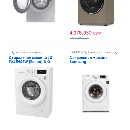
4,278,950
сўм
4,586,690
сўм
LG
,
Бытовая техника
,
SAMSUNG
,
Бытовая техника
,
Стиральные машины
Стиральные машины
Стиральная машина LG
Стиральная машина
F2J5NS3W (Белая) 6 Кг
Samsung
WW60J4210JWULD белый