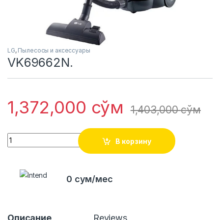
LG
,
Пылесосы и аксессуары
VK69662N.
1,372,000
сўм
1,403,000
сўм
Quantity
В корзину
0 сум/мес
Описание
Reviews