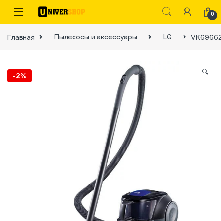
Skip to navigation
Skip to content
0
Главная
Пылесосы и аксессуары
LG
VK69662
🔍
-
2%
ы