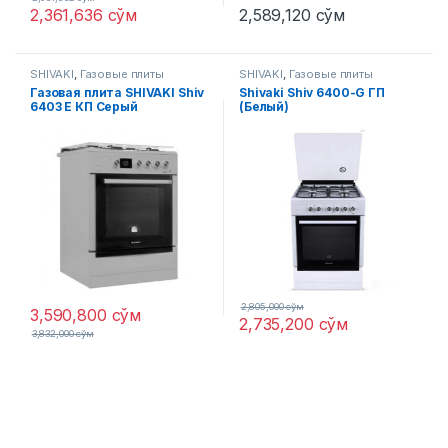
2,361,636
сўм
2,589,120
сўм
SHIVAKI
,
Газовые плиты
SHIVAKI
,
Газовые плиты
Газовая плита SHIVAKI Shiv
Shivaki Shiv 6400-G ГП
6403 Е КП Серый
(Белый)
2,805,000
сўм
3,590,800
сўм
2,735,200
сўм
3,832,000
сўм