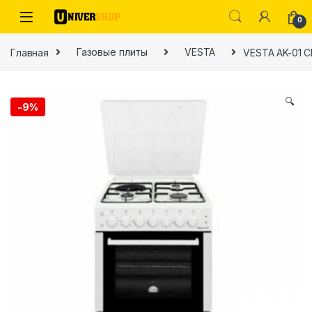
Skip to navigation
Skip to content
0
Главная
Газовые плиты
VESTA
VESTA AK-01 
🔍
-
9%
ы