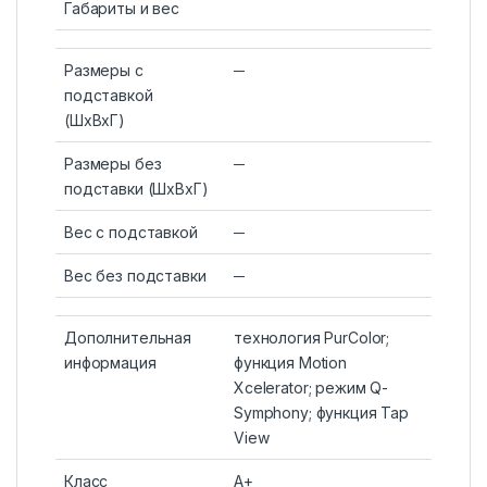
Габариты и вес
Размеры с
─
подставкой
(ШxВxГ)
Размеры без
─
подставки (ШxВxГ)
Вес с подставкой
─
Вес без подставки
─
Дополнительная
технология PurColor;
информация
функция Motion
Xcelerator; режим Q-
Symphony; функция Tap
View
Класс
A+