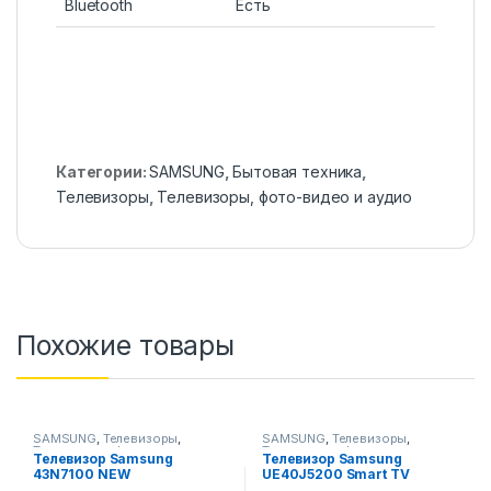
Bluetooth
Есть
Категории:
SAMSUNG
,
Бытовая техника
,
Телевизоры
,
Телевизоры, фото-видео и аудио
Похожие товары
SAMSUNG
,
Телевизоры
,
SAMSUNG
,
Телевизоры
,
Телевизоры, фото-видео и
Телевизоры, фото-видео и
Телевизор Samsung
Телевизор Samsung
аудио
аудио
43N7100 NEW
UE40J5200 Smart TV