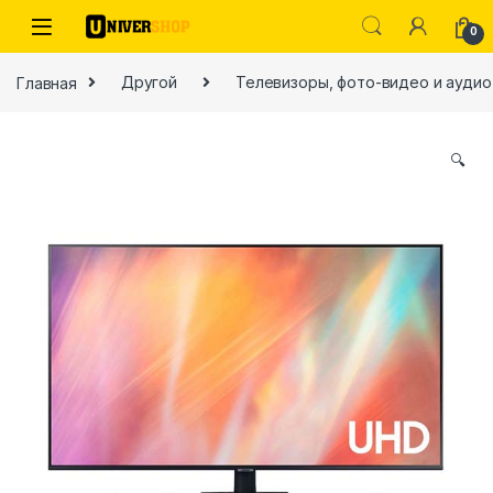
Skip to navigation
Skip to content
0
Главная
Другой
Телевизоры, фото-видео и аудио
🔍
ы