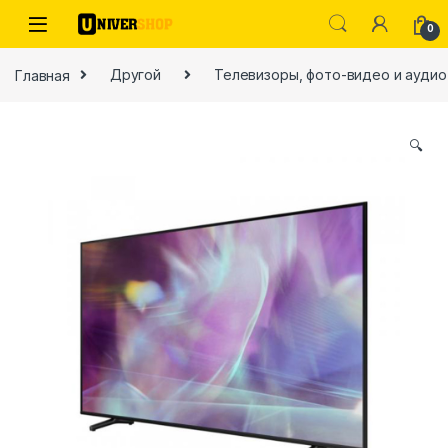
Skip to navigation
Skip to content
0
Главная
Другой
Телевизоры, фото-видео и аудио
🔍
ы