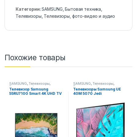
Категории:
SAMSUNG
,
Бытовая техника
,
Телевизоры
,
Телевизоры, фото-видео и аудио
Похожие товары
SAMSUNG
,
Телевизоры
,
SAMSUNG
,
Телевизоры
,
Телевизоры, фото-видео и
Телевизоры, фото-видео и
Телевизор Samsung
Телевизоры Samsung UE
аудио
аудио
55RU7100 Smart 4K UHD TV
40M 5070 Jedi