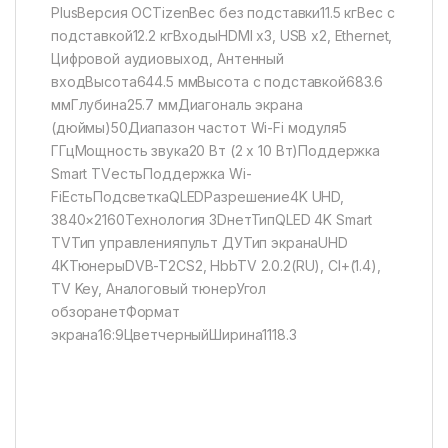
PlusВерсия ОСTizenВес без подставки11.5 кгВес с
подставкой12.2 кгВходыHDMI x3, USB x2, Ethernet,
Цифровой аудиовыход, Антенный
входВысота644.5 ммВысота с подставкой683.6
ммГлубина25.7 ммДиагональ экрана
(дюймы)50Диапазон частот Wi-Fi модуля5
ГГцМощность звука20 Вт (2 x 10 Вт)Поддержка
Smart TVестьПоддержка Wi-
FiЕстьПодсветкаQLEDРазрешение4K UHD,
3840×2160Технология 3DнетТипQLED 4K Smart
TVТип управленияпульт ДУТип экранаUHD
4KТюнерыDVB-T2CS2, HbbTV 2.0.2(RU), CI+(1.4),
TV Key, Аналоговый тюнерУгол
обзоранетФормат
экрана16:9ЦветчерныйШирина1118.3