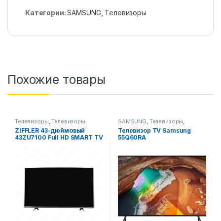
Категории:
SAMSUNG
,
Телевизоры
Похожие товары
Телевизоры
,
Телевизоры,
SAMSUNG
,
Телевизоры
,
фото-видео и аудио
Телевизоры, фото-видео и
ZIFFLER 43-дюймовый
Телевизор TV Samsung
аудио
43ZU7100 Full HD SMART TV
55Q60RA