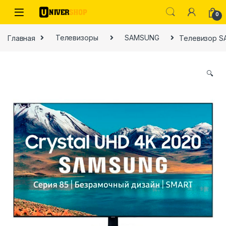
Skip to navigation
Skip to content
0
Главная
Телевизоры
SAMSUNG
Телевизор 
🔍
ы