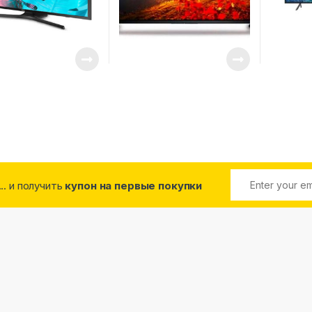
... и получить
купон на первые покупки