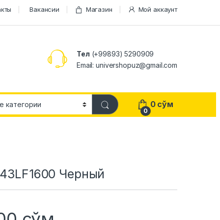
акты
Вакансии
Магазин
Мой аккаунт
Тел
(+99893) 5290909
Email: univershopuz@gmail.com
0
сўм
0
A43LF1600 Черный
000
сўм