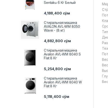
Sentaku 6 Кг Белый
Мер
Стр
4,188,400
сўм
Пот
Кла
Стиральная машина
Сро
AVALON AVL-WM 8050
Wave - (8 кг)
Тип
Диа
4,882,800
сўм
Раз
Тех
Стиральная машина
Пот
Avalon AVL-WM 8040 S
Flat 8 Кг
Вес
Вес
5,254,800
сўм
Выс
Глу
Стиральная машина
Вес
Avalon AVL-WM 8040 W
Flat 8 Кг
5,118,400
сўм