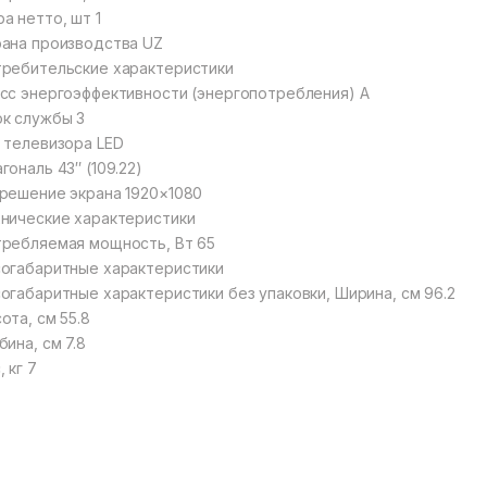
а нетто, шт 1
ана производства UZ
ребительские характеристики
сс энергоэффективности (энергопотребления) А
к службы 3
 телевизора LED
гональ 43″ (109.22)
решение экрана 1920×1080
нические характеристики
ребляемая мощность, Вт 65
огабаритные характеристики
огабаритные характеристики без упаковки, Ширина, см 96.2
ота, см 55.8
бина, см 7.8
, кг 7