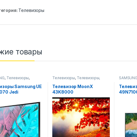
тегория:
Телевизоры
жие товары
NG
,
Телевизоры
,
Телевизоры
,
Телевизоры,
SAMSUN
зоры, фото-видео и
фото-видео и аудио
Телевизо
аудио
изоры Samsung UE
Телевизор MoonX
Телеви
070 Jedi
43K8000
49N710