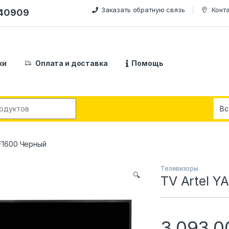
Заказать обратную связь
Конт
240909
ки
Оплата и доставка
Помощь
:
LF1600 Черный
Телевизоры
🔍
TV Artel Y
3,093,