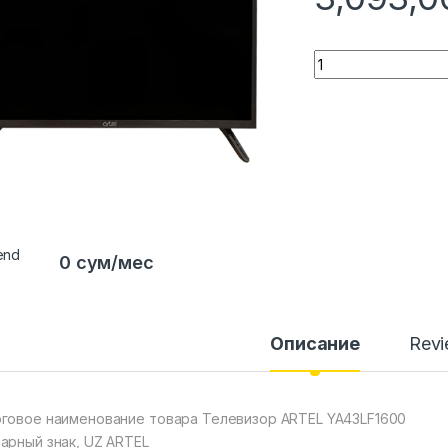
Quantity
0 сум/мес
Описание
Rev
говое наименование товара Телевизор ARTEL YA43LF1600
арный знак, UZ ARTEL