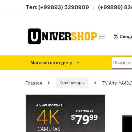
Skip to navigation
Skip to content
Тел: (+99893) 5290909
(+99899) 8
Скид
Search for
Магазин по отделу
Главная
Телевизоры
TV Artel YA43