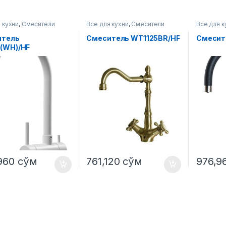
 кухни
,
Смесители
Все для кухни
,
Смесители
Все для к
итель
Смеситель WT1125BR/HF
Смесит
(WH)/HF
,960
сўм
761,120
сўм
976,9