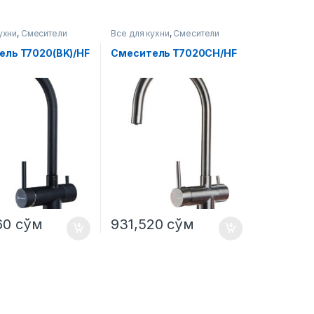
ухни
,
Смесители
Все для кухни
,
Смесители
ель T7020(BK)/HF
Смеситель T7020CH/HF
60
сўм
931,520
сўм