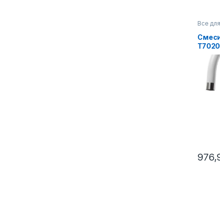
Все для
Смес
T7020
976