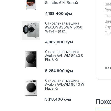
Sentaku 6 Кг Белый
Цве
Руч
4,188,400
сўм
Пов
Цве
Стиральная машина
Стр
AVALON AVL-WM 8050
Wave - (8 кг)
Гар
4,882,800
сўм
Стиральная машина
Avalon AVL-WM 8040 S
Flat 8 Кг
Ка
5,254,800
сўм
Стиральная машина
Avalon AVL-WM 8040 W
Flat 8 Кг
5,118,400
сўм
Похо