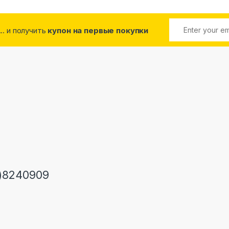
... и получить
купон на первые покупки
)8240909