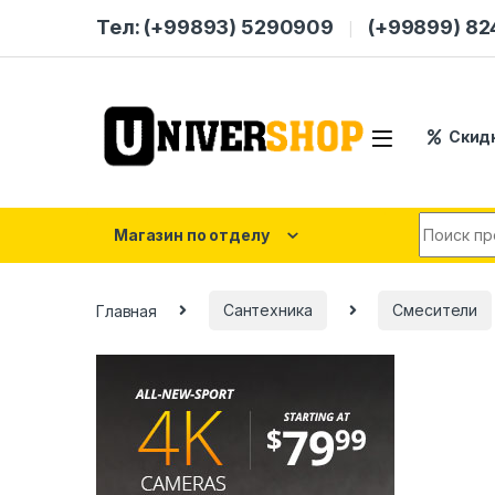
Skip to navigation
Skip to content
Тел: (+99893) 5290909
(+99899) 8
Скид
Search for
Магазин по отделу
Главная
Сантехника
Смесители