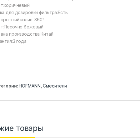
т:коричневый
ка для дозировки фильтра:Есть
оротный излив :360°
т:Песочно бежевый
ана производства:Китай
антия:3 года
тегории:
HOFMANN
,
Смесители
жие товары