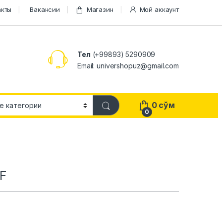
акты
Вакансии
Магазин
Мой аккаунт
Тел
(+99893) 5290909
Email: univershopuz@gmail.com
0
сўм
0
HF