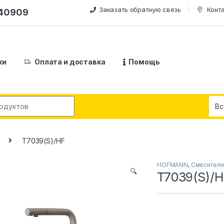
Заказать обратную связь
Конт
240909
ки
Оплата и доставка
Помощь
:
T7039(S)/HF
HOFMANN
,
Смесители
🔍
T7039(S)/