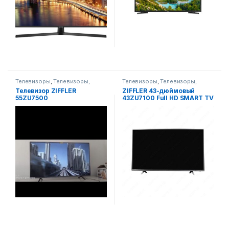
Телевизоры
,
Телевизоры,
Телевизоры
,
Телевизоры,
фото-видео и аудио
фото-видео и аудио
Телевизор ZIFFLER
ZIFFLER 43-дюймовый
55ZU7500
43ZU7100 Full HD SMART TV