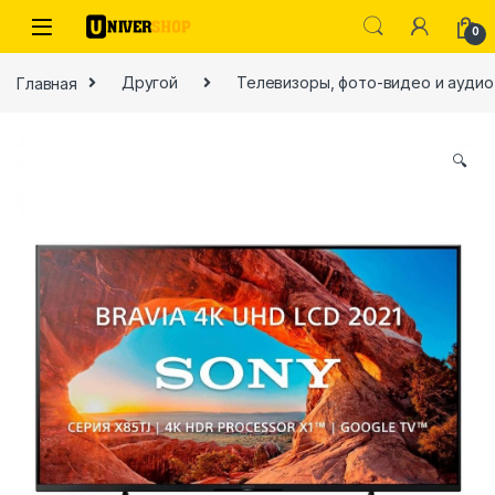
Skip to navigation
Skip to content
0
Главная
Другой
Телевизоры, фото-видео и аудио
🔍
ы