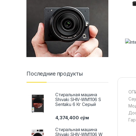
Последние продукты
ОП
Стиральная машина
Сау
Shivaki SHIV-WM1106 S
Sentaku 6 Кг Серый
Мод
Дос
4,374,400
сўм
Гар
Стиральная машина
Shivaki SHIV-WM1106 W