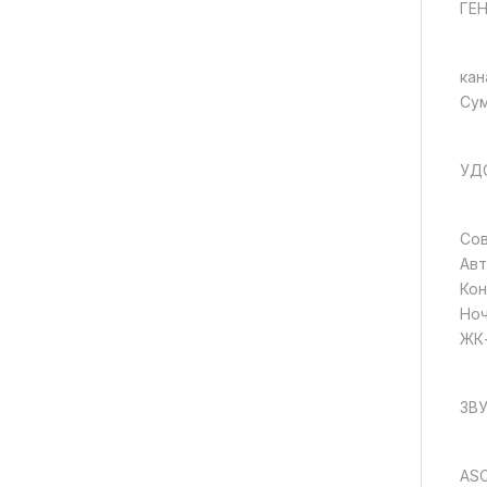
ГЕ
кан
Сум
УД
Сов
Авт
Кон
Ноч
ЖК-
ЗВ
ASC