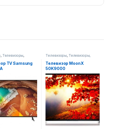
G
,
Телевизоры
,
Телевизоры
,
Телевизоры,
ры, фото-видео и
фото-видео и аудио
зор TV Samsung
Телевизор MoonX
RA
50K9000