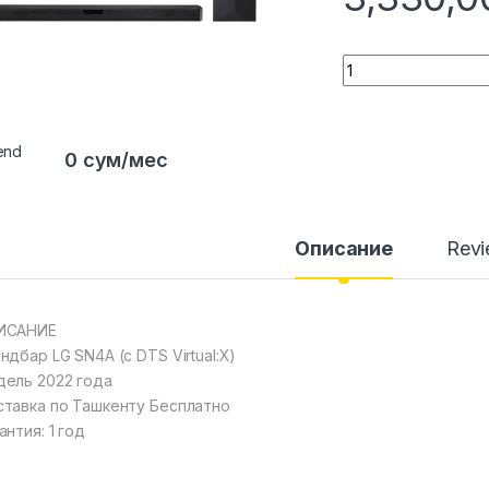
Quantity
0 сум/мес
Описание
Rev
ИСАНИЕ
ндбар LG SN4A (с DTS Virtual:X)
ель 2022 года
тавка по Ташкенту Бесплатно
антия: 1 год