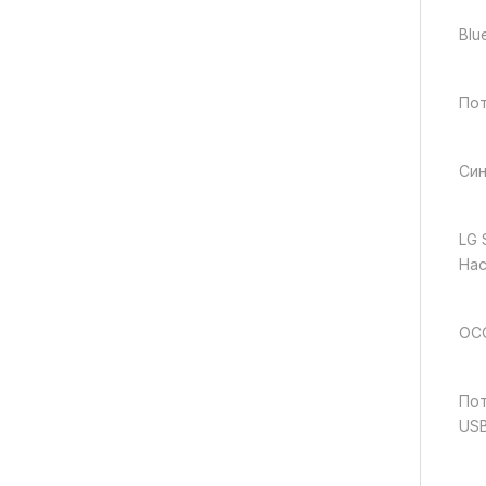
Blu
Пот
Син
LG 
Нас
ОС
Пот
USB