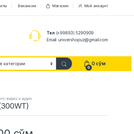
акты
Вакансии
Магазин
Мой аккаунт
Тел
(+99893) 5290909
Email: univershopuz@gmail.com
0
сўм
0
ото-видео и аудио
300WT)
000
сўм