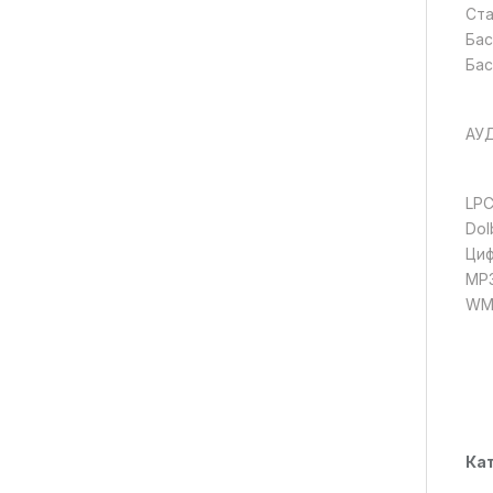
Ста
Бас
Бас
АУ
LP
Dol
Циф
MP
WM
Ка