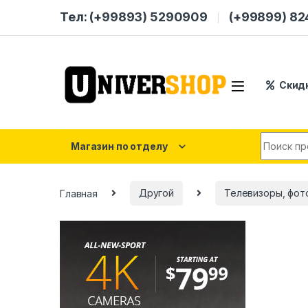
Skip to navigation
Skip to content
Тел: (+99893) 5290909
(+99899) 8
Скид
Search for
Магазин по отделу
Главная
Другой
Телевизоры, фот