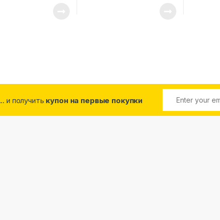
... и получить
купон на первые покупки