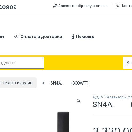
Заказать обратную связь
Конт
240909
ки
Оплата и доставка
Помощь
:
о-видео и аудио
SN4A. (300WT)
Аудио
,
Телевизоры, ф
🔍
SN4A. (
3,330,