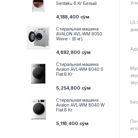
Угл
Sentaku 6 Кг Белый
4,188,400
сўм
LG 
Стиральная машина
диа
AVALON AVL-WM 8050
Wave - (8 кг)
Ада
4,882,800
сўм
Стиральная машина
Муз
Avalon AVL-WM 8040 S
Flat 8 Кг
зву
зву
5,254,800
сўм
Стиральная машина
Бес
Avalon AVL-WM 8040 W
Flat 8 Кг
Поч
5,118,400
сўм
его