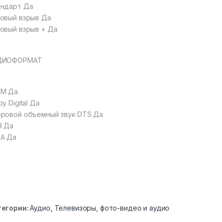
ндарт Да
овый взрыв Да
овый взрыв + Да
ДИОФОРМАТ
CM Да
by Digital Да
ровой объемный звук DTS Да
3 Да
A Да
тегории:
Аудио
,
Телевизоры, фото-видео и аудио