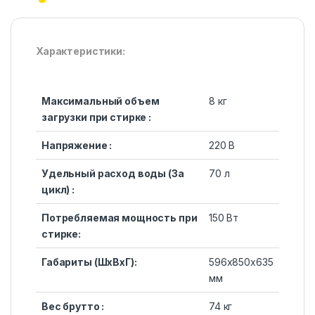
Характеристики:
Максимальный объем
8 кг
загрузки при стирке :
Напряжение :
220 В
Удельный расход воды (За
70 л
цикл) :
Потребляемая мощность при
150 Вт
стирке:
Габариты (ШхВхГ):
596x850x635
мм
Вес брутто :
74 кг