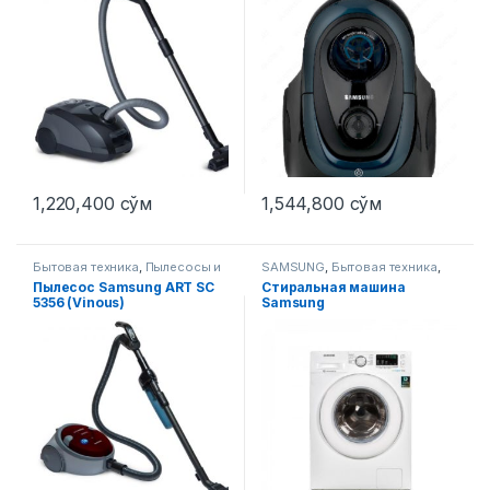
1,220,400
сўм
1,544,800
сўм
Бытовая техника
,
Пылесосы и
SAMSUNG
,
Бытовая техника
,
аксессуары
Стиральные машины
Пылесос Samsung ART SC
Стиральная машина
5356 (Vinous)
Samsung
WW60J4210JWULD белый