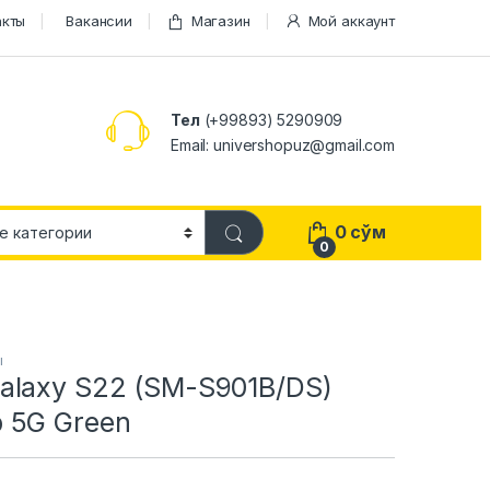
акты
Вакансии
Магазин
Мой аккаунт
Тел
(+99893) 5290909
Email: univershopuz@gmail.com
0
сўм
0
ы
alaxy S22 (SM-S901B/DS)
 5G Green