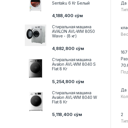
Да
Sentaku 6 Кг Белый
Тип
4,188,400
сўм
Стиральная машина
кла
AVALON AVL-WM 8050
Вес
Wave - (8 кг)
4,882,800
сўм
167
Раз
Стиральная машина
Avalon AVL-WM 8040 S
70.
Flat 8 Кг
Под
5,254,800
сўм
Да
Стиральная машина
Кол
Avalon AVL-WM 8040 W
Flat 8 Кг
5,118,400
сўм
2
Тип