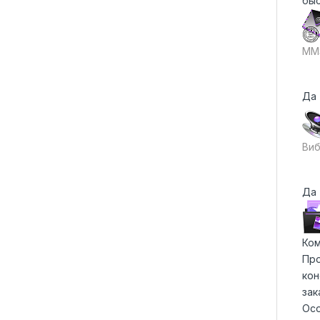
быс
MM
Да
Виб
Да
Ком
Про
кон
зак
Осо