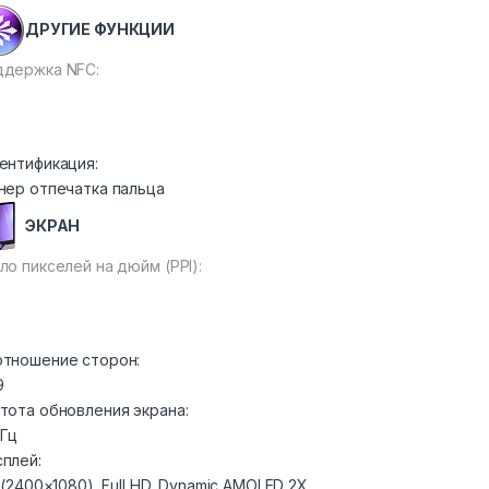
ДРУГИЕ ФУНКЦИИ
держка NFC:
ентификация:
нер отпечатка пальца
ЭКРАН
ло пикселей на дюйм (PPI):
тношение сторон:
9
тота обновления экрана:
 Гц
плей:
″ (2400×1080), Full HD, Dynamic AMOLED 2X