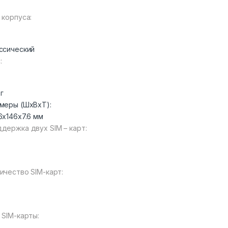
 корпуса:
ссический
:
 г
меры (ШxВxТ):
6x146x7.6 мм
держка двух SIM – карт:
ичество SIM-карт:
 SIM-карты: