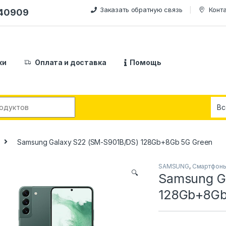
Заказать обратную связь
Конт
240909
ки
Оплата и доставка
Помощь
:
Samsung Galaxy S22 (SM-S901B/DS) 128Gb+8Gb 5G Green
SAMSUNG
,
Смартфон
🔍
Samsung G
128Gb+8Gb