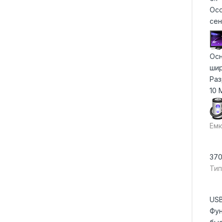
Осо
сен
Осн
шир
Раз
10 
Емк
370
Тип
USB
Фун