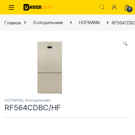
Skip to navigation
Skip to content
0
Главная
Холодильники
HOFMANN
RF564CDB
🔍
ы
HOFMANN
,
Холодильники
RF564CDBC/HF