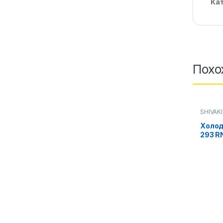
Ка
Похо
SHIVAKI
Холод
293 R