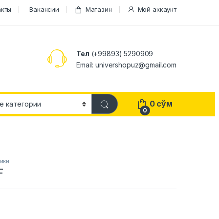
акты
Вакансии
Магазин
Мой аккаунт
Тел
(+99893) 5290909
Email: univershopuz@gmail.com
0
сўм
0
ики
F