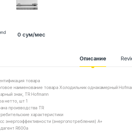
0 сум/мес
Описание
Rev
нтификация товара
говое наименование товара Холодильник однакамерный Hofma
арный знак, TR Hofmann
а нетто, шт 1
ана производства TR
ребительские характеристики
сс энергоэффективности (энергопотребления) А+
дагент R600a