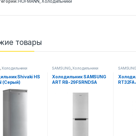
тегории:
HOFMANN
,
Холодильники
жие товары
,
Холодильники
SAMSUNG
,
Холодильники
SAMSUN
ильник Shivaki HS
Холодильник SAMSUNG
Xолоди
N (Серый)
ART RB-29FSRNDSA
RT32F
(Стальной)
(White)