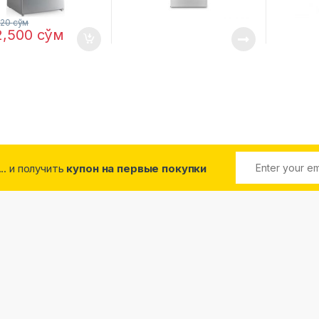
920
сўм
2,500
сўм
... и получить
купон на первые покупки