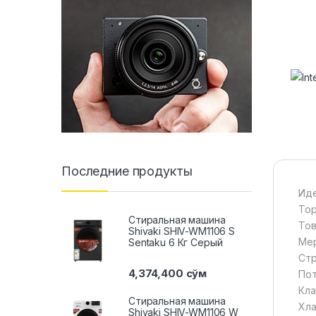
Последние продукты
Иде
Тор
Стиральная машина
Тов
Shivaki SHIV-WM1106 S
Мер
Sentaku 6 Кг Серый
Стр
4,374,400
сўм
Пот
Кла
Стиральная машина
Хла
Shivaki SHIV-WM1106 W