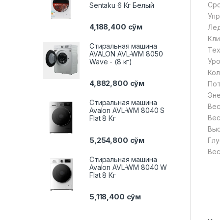
Сро
Sentaku 6 Кг Белый
Упр
4,188,400
сўм
Лед
Кли
Стиральная машина
Тех
AVALON AVL-WM 8050
Уро
Wave - (8 кг)
Кол
4,882,800
сўм
Пот
Эне
Стиральная машина
Вес
Avalon AVL-WM 8040 S
Вес
Flat 8 Кг
Выс
5,254,800
сўм
Глу
Вес
Стиральная машина
Avalon AVL-WM 8040 W
Flat 8 Кг
5,118,400
сўм