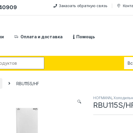
Заказать обратную связь
Конт
240909
ки
Оплата и доставка
Помощь
:
RBU115S/HF
HOFMANN
,
Холодильн
🔍
RBU115S/H