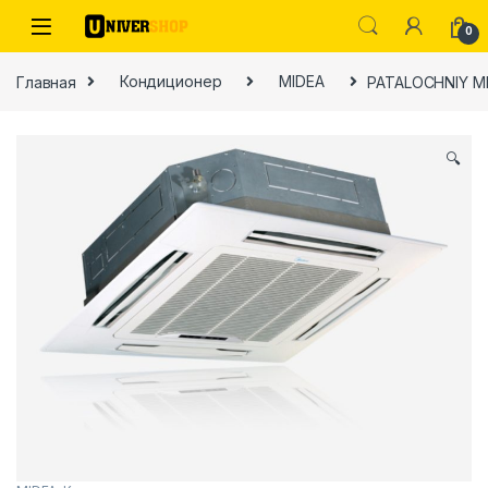
Skip to navigation
Skip to content
0
Главная
Кондиционер
MIDEA
PATALOCHNIY MI
🔍
ы