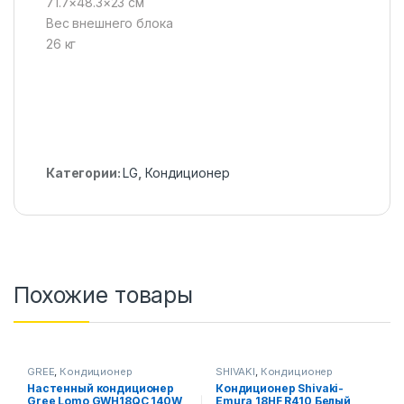
71.7×48.3×23 см
Вес внешнего блока
26 кг
Категории:
LG
,
Кондиционер
Похожие товары
GREE
,
Кондиционер
SHIVAKI
,
Кондиционер
Настенный кондиционер
Кондиционер Shivaki-
Gree Lomo GWH18QC 140W
Emura 18HF R410 Белый