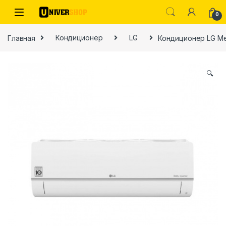
Skip to navigation
Skip to content
0
Главная
Кондиционер
LG
Кондиционер LG Me
🔍
ы