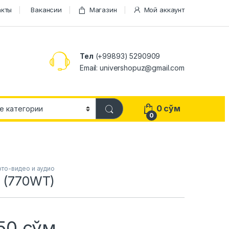
акты
Вакансии
Магазин
Мой аккаунт
Тел
(+99893) 5290909
Email: univershopuz@gmail.com
0
сўм
0
ото-видео и аудио
(770WT)
750
сўм