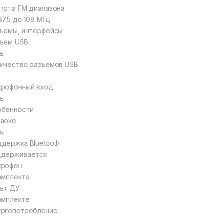
тота FM диапазона
87.5 до 108 МГц
ъемы, интерфейсы
ъем USB
ь
ичество разъемов USB
крофонный вход
ь
обенности
аоке
ь
держка Bluetooth
ддерживается
крофон
омплекте
ьт ДУ
омплекте
ергопотребление