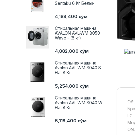
Sentaku 6 Кг Белый
4,188,400
сўм
Стиральная машина
AVALON AVL-WM 8050
Wave - (8 кг)
4,882,800
сўм
Стиральная машина
Avalon AVL-WM 8040 S
Flat 8 Кг
5,254,800
сўм
Стиральная машина
Общ
Avalon AVL-WM 8040 W
Flat 8 Кг
Бр
LG
5,118,400
сўм
Мо
ON