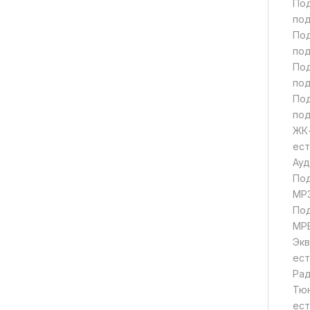
По
по
По
по
По
по
По
по
ЖК
ест
Ауд
По
MP3
По
MPE
Экв
ест
Ра
Тю
ест