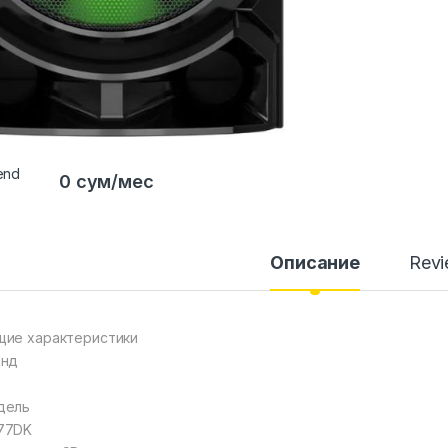
0 сум/мес
Описание
Rev
ие характеристики
энд
дель
77DK