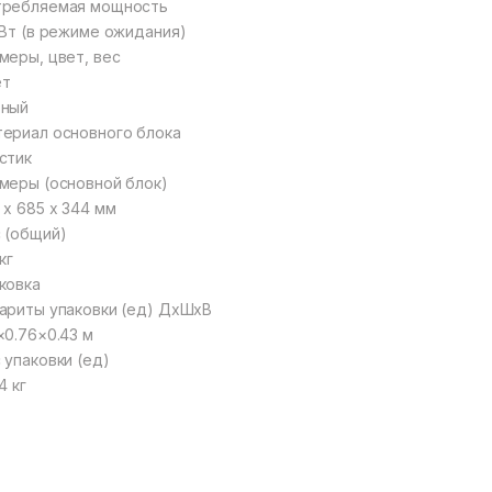
требляемая мощность
 Вт (в режиме ожидания)
меры, цвет, вес
ет
рный
ериал основного блока
стик
меры (основной блок)
 х 685 х 344 мм
 (общий)
 кг
ковка
ариты упаковки (ед) ДхШхВ
×0.76×0.43 м
 упаковки (ед)
4 кг