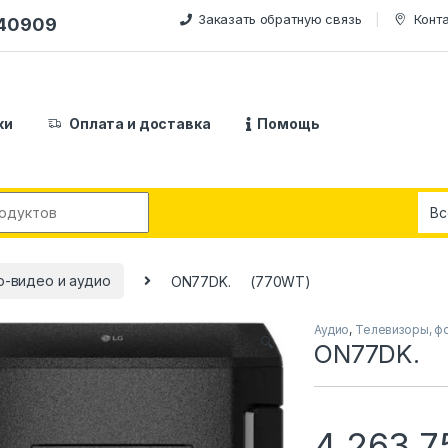
Заказать обратную связь
Конт
240909
ки
Оплата и доставка
Помощь
:
о-видео и аудио
ON77DK. (770WT)
Аудио
,
Телевизоры, ф
🔍
ON77DK. 
4,263,