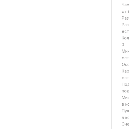
Час
от 
Раз
Раз
ест
Кол
3
Ми
ест
Ос
Кар
ест
Под
по
Ми
в к
Пул
в к
Эн