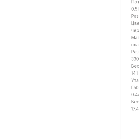
По
0.5
Раз
Цв
че
Мат
пла
Раз
330
Вес
14.1
Упа
Габ
0.4
Вес
17.4