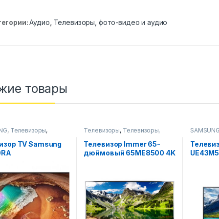
тегории:
Аудио
,
Телевизоры, фото-видео и аудио
жие товары
NG
,
Телевизоры
,
Телевизоры
,
Телевизоры,
SAMSUN
зоры, фото-видео и
фото-видео и аудио
Телевизо
аудио
изор TV Samsung
Телевизор Immer 65-
Телеви
0RA
дюймовый 65ME8500 4K
UE43M5
UHD Smart TV