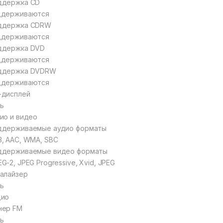
ддержка CD
ддерживаются
ддержка CDRW
ддерживаются
ддержка DVD
ддерживаются
ддержка DVDRW
ддерживаются
-дисплей
ь
ио и видео
ддерживаемые аудио форматы
, AAC, WMA, SBC
ддерживаемые видео форматы
G-2, JPEG Progressive, Xvid, JPEG
алайзер
ь
дио
нер FM
ь