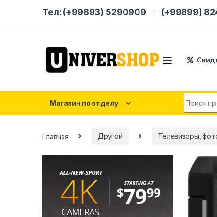
Skip to navigation
Skip to content
Тел: (+99893) 5290909
(+99899) 8
Скид
Search for
Магазин по отделу
Главная
Другой
Телевизоры, фот