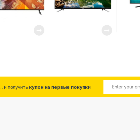
... и получить
купон на первые покупки