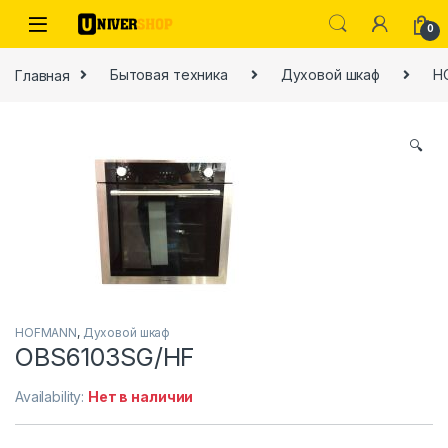
Skip to navigation
Skip to content
0
Главная
Бытовая техника
Духовой шкаф
H
🔍
ы
HOFMANN
,
Духовой шкаф
OBS6103SG/HF
Availability:
Нет в наличии