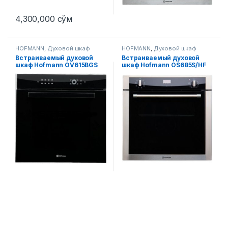
4,300,000
сўм
HOFMANN
,
Духовой шкаф
HOFMANN
,
Духовой шкаф
Встраиваемый духовой
Встраиваемый духовой
шкаф Hofmann OV615BGS
шкаф Hofmann OS685S/HF
P/HF