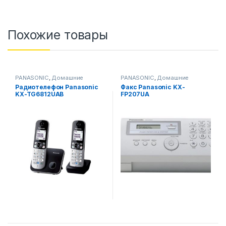
Похожие товары
PANASONIC
,
Домашние
PANASONIC
,
Домашние
телефоны
,
телефоны
,
Pадиотелефон Panasonic
Факс Panasonic KX-
Смартфоны,телефоны,
Смартфоны,телефоны,
KX-TG6812UAB
FP207UA
гаджеты, аксессуары
гаджеты, аксессуары