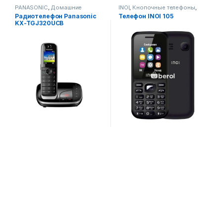
PANASONIC
,
Домашние
INOI
,
Кнопочные телефоны
,
телефоны
,
Смартфоны,телефоны,
Pадиотелефон Panasonic
Телефон INOI 105
Смартфоны,телефоны,
гаджеты, аксессуары
KX-TGJ320UCB
гаджеты, аксессуары