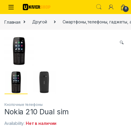
Skip to navigation
Skip to content
0
Главная
Другой
Смартфоны,телефоны, гаджеты, 
🔍
ы
Кнопочные телефоны
Nokia 210 Dual sim
Availability:
Нет в наличии