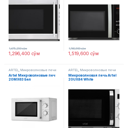
1,475,250
сўм
1,740,900
сўм
1,296,400
сўм
1,519,600
сўм
ARTEL
,
Микроволновые печи
ARTEL
,
Микроволновые печи
Artel Микроволновые печ
Микроволновая печь Artel
20MX63 Бел
20UX84 White