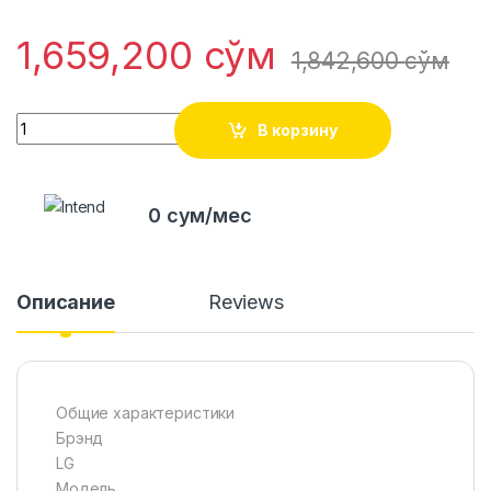
1,659,200
сўм
1,842,600
сўм
Quantity
В корзину
0 сум/мес
Описание
Reviews
Общие характеристики
Брэнд
LG
Модель