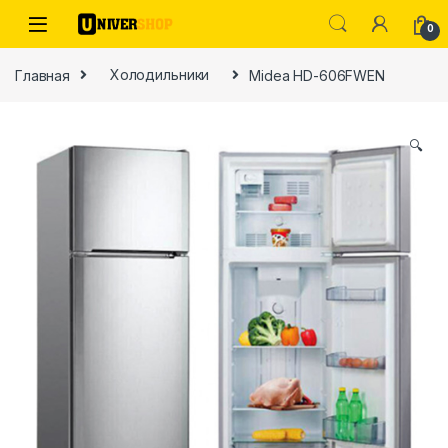
Skip to navigation
Skip to content
0
Главная
Холодильники
Midea HD-606FWEN
🔍
ы