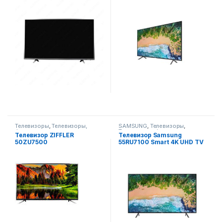
Телевизоры
,
Телевизоры,
SAMSUNG
,
Телевизоры
,
фото-видео и аудио
Телевизоры, фото-видео и
Телевизор ZIFFLER
Телевизор Samsung
аудио
50ZU7500
55RU7100 Smart 4K UHD TV