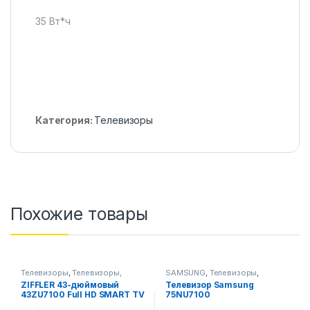
35 Вт*ч
Категория:
Телевизоры
Похожие товары
Телевизоры
,
Телевизоры,
SAMSUNG
,
Телевизоры
,
фото-видео и аудио
Телевизоры, фото-видео и
ZIFFLER 43-дюймовый
Телевизор Samsung
аудио
43ZU7100 Full HD SMART TV
75NU7100