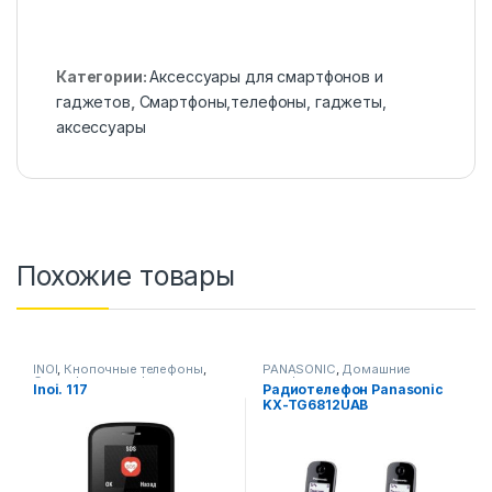
Категории:
Аксессуары для смартфонов и
гаджетов
,
Смартфоны,телефоны, гаджеты,
аксессуары
Похожие товары
INOI
,
Кнопочные телефоны
,
PANASONIC
,
Домашние
Смартфоны,телефоны,
телефоны
,
Inoi. 117
Pадиотелефон Panasonic
гаджеты, аксессуары
Смартфоны,телефоны,
KX-TG6812UAB
гаджеты, аксессуары