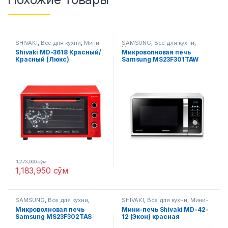
SHIVAKI
,
Все для кухни
,
Мини-
SAMSUNG
,
Все для кухни
,
печи
Микроволновые печи
Shivaki MD-3618 Красный/
Микроволновая печь
Красный (Люкс)
Samsung MS23F301TAW
1,273,000
сўм
1,183,950
сўм
SAMSUNG
,
Все для кухни
,
SHIVAKI
,
Все для кухни
,
Мини-
Микроволновые печи
печи
Микроволновая печь
Мини-печь Shivaki MD-42-
Samsung MS23F302TAS
12 (Экон) красная