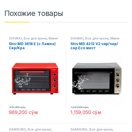
Похожие товары
SHIVAKI
,
Все для кухни
,
Мини-
SHIVAKI
,
Все для кухни
,
Мини-
печи
печи
Shiv MD 3618 E (с Лампа)
Shiv MD 4212 V2 чер/чер/
Сер/Kра
сер Eco мест
972,300
сўм
1,247,000
сўм
969,200
сўм
1,159,050
сўм
SAMSUNG
,
Все для кухни
,
SAMSUNG
,
Все для кухни
,