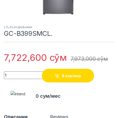
LG
,
Холодильники
GC-B399SMCL.
7,722,600
сўм
7,973,000
сўм
Quantity
В корзину
0 сум/мес
Описание
Reviews