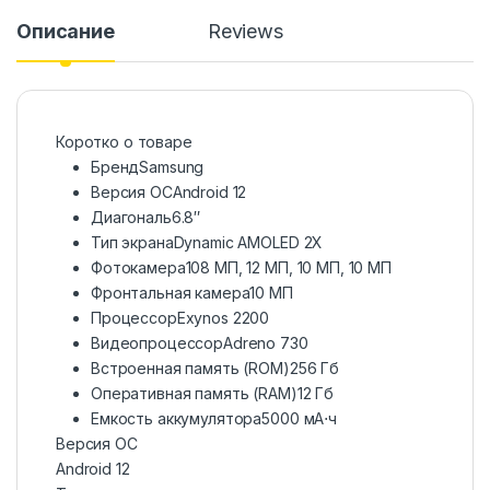
Описание
Reviews
Коротко о товаре
Бренд
Samsung
Версия ОС
Android 12
Диагональ
6.8″
Тип экрана
Dynamic AMOLED 2X
Фотокамера
108 МП, 12 МП, 10 МП, 10 МП
Фронтальная камера
10 МП
Процессор
Exynos 2200
Видеопроцессор
Adreno 730
Встроенная память (ROM)
256 Гб
Оперативная память (RAM)
12 Гб
Емкость аккумулятора
5000 мА⋅ч
Версия ОС
Android 12