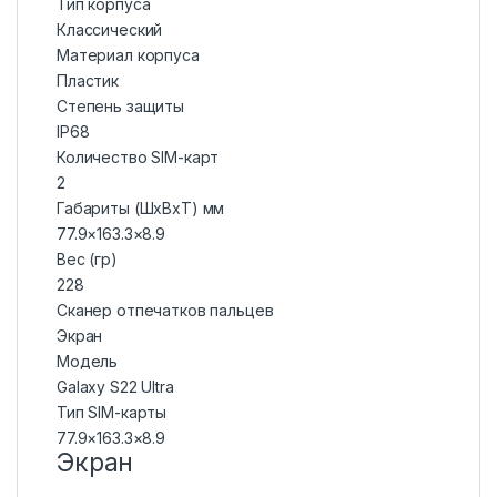
Тип корпуса
Классический
Материал корпуса
Пластик
Степень защиты
IP68
Количество SIM-карт
2
Габариты (ШxВxТ) мм
77.9×163.3×8.9
Вес (гр)
228
Сканер отпечатков пальцев
Экран
Модель
Galaxy S22 Ultra
Тип SIM-карты
77.9×163.3×8.9
Экран