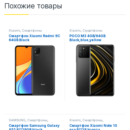
Похожие товары
Xiaomi
,
Смартфоны
Xiaomi
,
Смартфоны
Смартфон Xiaomi Redmi 9C
POCO M3 4GB/64GB
64GB Black
Black,blue,yellow
SAMSUNG
,
Смартфоны
,
Xiaomi
,
Смартфоны
,
Смартфоны,телефоны,
Смартфоны,телефоны,
Смартфон Samsung Galaxy
Смартфон Xiaomi Note 10
гаджеты, аксессуары
гаджеты, аксессуары
A52 8/128GB black
pro 8/128 bronza