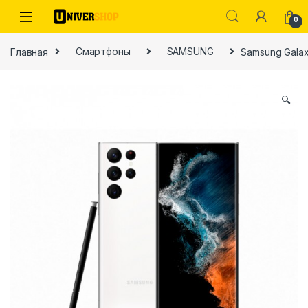
Skip to navigation
Skip to content
0
Главная
Смартфоны
SAMSUNG
Samsung Galax
🔍
ы