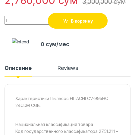
2,780,000
сўм
3,000,000
сўм
Quantity
В корзину
0 сум/мес
Описание
Reviews
Характеристики Пылесос HITACHI CV-995HC
24CDM CGB.
Национальная классификация товара
Код государственного классификатора 27.51.21.1 –