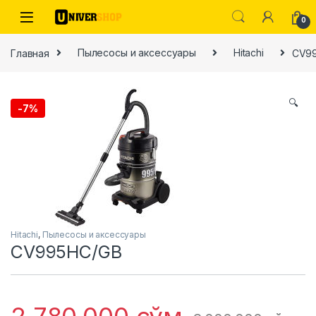
Skip to navigation
Skip to content
0
Главная
Пылесосы и аксессуары
Hitachi
CV9
🔍
-
7%
ы
Hitachi
,
Пылесосы и аксессуары
CV995HC/GB