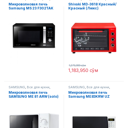
Микроволновые печи
печи
Микроволновая печь
Shivaki MD-3618 Красный/
Samsung MS 23 F302TAK
Красный (Люкс)
(Черный)
1,273,000
сўм
1,183,950
сўм
SAMSUNG
,
Все для кухни
,
SAMSUNG
,
Все для кухни
,
Микроволновые печи
Микроволновые печи
Микроволновая печь
Микроволновая печь
SAMSUNG ME 81 ARW (solo)
Samsung ME83KRW UZ
UZ