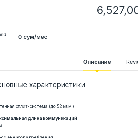
6,527,
0 сум/мес
Описание
Rev
сновные характеристики
п
тенная сплит-система (до 52 кв.м.)
ксимальная длина коммуникаций
м
асс энергопотребления