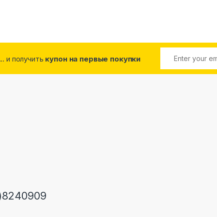
... и получить
купон на первые покупки
)8240909