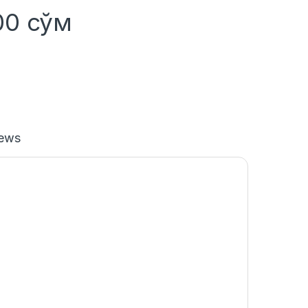
000
сўм
iews