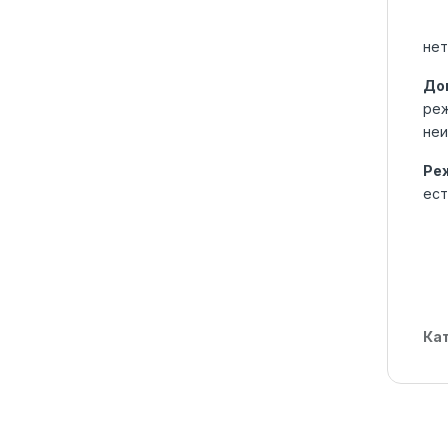
нет
До
реж
неи
Ре
ест
Ка