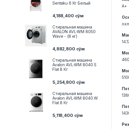
Sentaku 6 Кг Белый
A+
4,188,400
сўм
Ос
охл
Стиральная машина
AVALON AVL-WM 8050
Ма
Wave - (8 кг)
14.
4,882,800
сўм
Мо
460
Стиральная машина
Avalon AVL-WM 8040 S
Flat 8 Кг
Мо
510
5,254,800
сўм
По
Стиральная машина
138
Avalon AVL-WM 8040 W
Flat 8 Кг
По
143
5,118,400
сўм
Ре