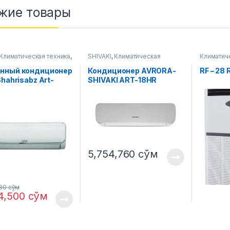
жие товары
Климатическая техника
,
SHIVAKI
,
Климатическая
Климатич
ионер
техника
,
Кондиционер
Кондици
нный кондиционер
Кондиционер AVRORA-
RF – 2
Shahrisabz Art-
SHIVAKI ART-18HR
5,754,760
сўм
080
сўм
4,500
сўм