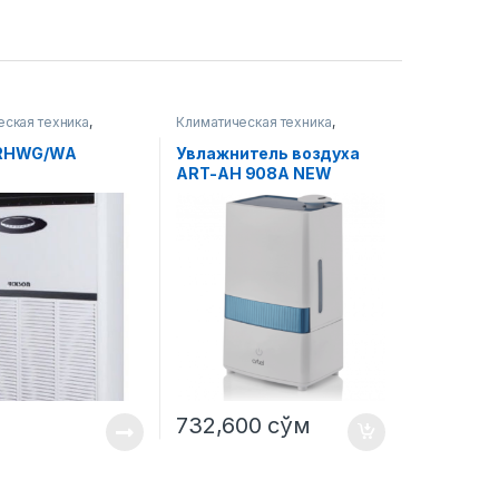
еская техника
,
Климатическая техника
,
онер
Увлажнитель воздуха
8 RHWG/WA
Увлажнитель воздуха
ART-AH 908A NEW
732,600
сўм