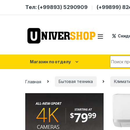
Skip to navigation
Skip to content
Тел: (+99893) 5290909
(+99899) 8
Скид
Search for
Магазин по отделу
Главная
Бытовая техника
Климати