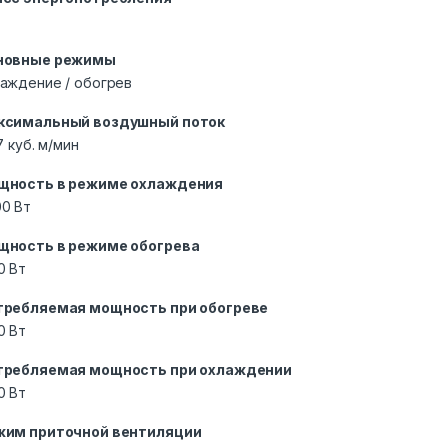
новные режимы
аждение / обогрев
ксимальный воздушный поток
17 куб. м/мин
щность в режиме охлаждения
0 Вт
щность в режиме обогрева
0 Вт
требляемая мощность при обогреве
0 Вт
требляемая мощность при охлаждении
0 Вт
жим приточной вентиляции