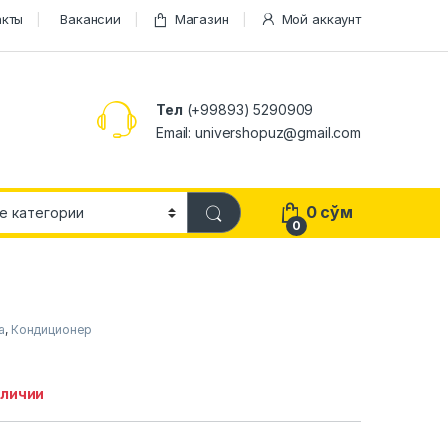
акты
Вакансии
Магазин
Мой аккаунт
Тел
(+99893) 5290909
Email: univershopuz@gmail.com
0
сўм
0
а
,
Кондиционер
аличии