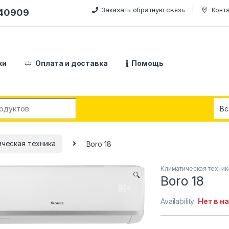
Заказать обратную связь
Конт
240909
ки
Оплата и доставка
Помощь
:
ческая техника
Boro 18
Климатическая техник
🔍
Boro 18
Availability:
Нет в н