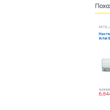
Похо
ARTEL
,
Кондиц
Насте
Artel 
24HS
9,241,
6,84