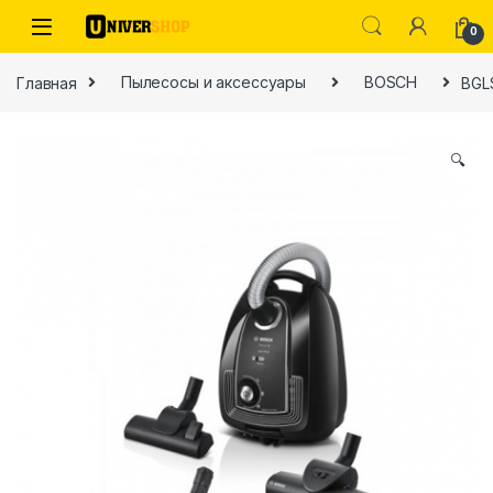
Skip to navigation
Skip to content
0
Главная
Пылесосы и аксессуары
BOSCH
BGL
🔍
ы